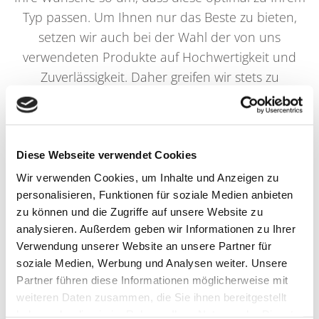
Typ passen. Um Ihnen nur das Beste zu bieten,
setzen wir auch bei der Wahl der von uns
verwendeten Produkte auf Hochwertigkeit und
Zuverlässigkeit. Daher greifen wir stets zu
bekannten und etablierten Marken, von denen wir
persönlich überzeugt sind. Wir verwenden Pflege-
und Stylingprodukte von Wella, Wella plex,
Koleston Perfect, Illumina Color und color fresh.
Diese Webseite verwendet Cookies
Damit Sie Ihr Haar auch zu Hause optimal pflegen
Wir verwenden Cookies, um Inhalte und Anzeigen zu
können, können Sie diese bei uns gerne auch
personalisieren, Funktionen für soziale Medien anbieten
zu können und die Zugriffe auf unsere Website zu
käuflich erwerben.
analysieren. Außerdem geben wir Informationen zu Ihrer
Verwendung unserer Website an unsere Partner für
Das Friseurhandwerk ist ein Bereich, der sich
soziale Medien, Werbung und Analysen weiter. Unsere
Partner führen diese Informationen möglicherweise mit
ständig weiterentwickelt und neue Ideen
weiteren Daten zusammen, die Sie ihnen bereitgestellt
entstehen lässt. Auch wir gehen mit der Zeit und
haben oder die sie im Rahmen Ihrer Nutzung der Dienste